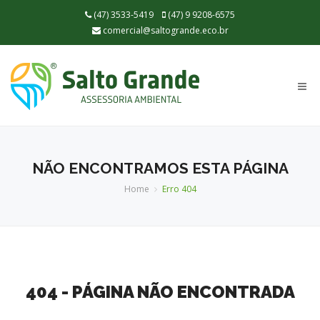
(47) 3533-5419
(47) 9 9208-6575
comercial@saltogrande.eco.br
Togg
navi
NÃO ENCONTRAMOS ESTA PÁGINA
Home
Erro 404
404 - PÁGINA NÃO ENCONTRADA