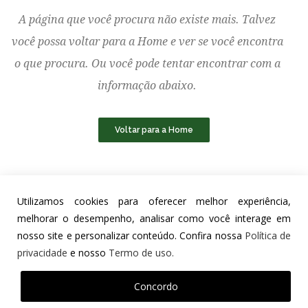
A página que você procura não existe mais. Talvez
você possa voltar para a Home e ver se você encontra
o que procura. Ou você pode tentar encontrar com a
informação abaixo.
Voltar para a Home
Utilizamos cookies para oferecer melhor experiência,
melhorar o desempenho, analisar como você interage em
nosso site e personalizar conteúdo. Confira nossa
Política de
privacidade
e nosso
Termo de uso.
Salto Grande Assessoria Ambiental © 2026 - Todos Os Direitos
Reservados
Política De Privacidade
Termo De Uso
Concordo